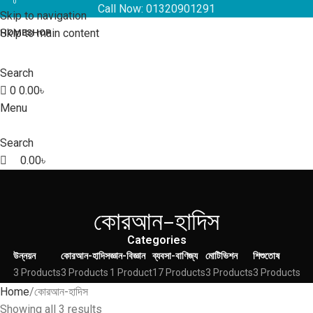
0
Call Now: 01320901291
Skip to navigation
Skip to main content
HOME
SHOP
Search
0
0.00
৳
Menu
Search
0.00
৳
কোরআন-হাদিস
Categories
উন্নয়ন
কোরআন-হাদিস
জ্ঞান-বিজ্ঞান
ব্যবসা-বাণিজ্য
মোটিভিশন
শিশুতোষ
3 Products
3 Products
1 Product
17 Products
3 Products
3 Products
Home
কোরআন-হাদিস
Showing all 3 results