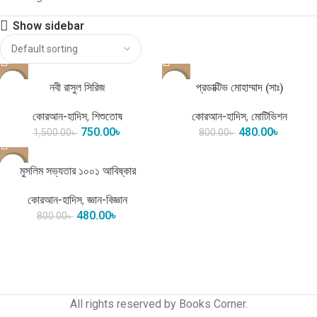
Show sidebar
-50%
-40%
নবী রাসুল সিরিজ
প্রডাক্টিভ মোহাম্মাদ (সাঃ)
কোরআন-হাদিস
,
শিশুতোষ
কোরআন-হাদিস
,
মোটিভিশন
750.00
৳
480.00
৳
1,500.00
৳
800.00
৳
-40%
মুসলিম সভ্যতার ১০০১ আবিষ্কার
কোরআন-হাদিস
,
জ্ঞান-বিজ্ঞান
480.00
৳
800.00
৳
একটি ভালো বই বদলে দিতে পারে আপনার চিন্তাভাবনা। জ্ঞানের যাত্রায় আপনার বিশ্বস্ত
সঙ্গী হতে আমরা সবসময় প্রস্তুত।
All rights reserved by Books Corner.