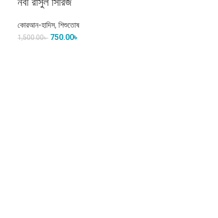
নবী রাসুল সিরিজ
কোরআন-হাদিস
,
শিশুতোষ
750.00
৳
1,500.00
৳