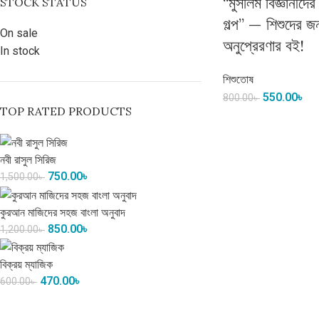
“মুসলিম বিজ্ঞানীদে
STOCK STATUS
গল্প” — শিশুদের জন
On sale
অনুপ্রেরণার বই!
In stock
শিশুতোষ
550.00
৳
800.00
৳
TOP RATED PRODUCTS
নবী রাসুল সিরিজ
750.00
৳
1,500.00
৳
কুরআন মাজিদের সহজ বাংলা অনুবাদ
850.00
৳
1,200.00
৳
বিক্রয় ম্যাজিক
470.00
৳
600.00
৳
একটি ভালো বই বদলে দিতে পারে আপনার চ