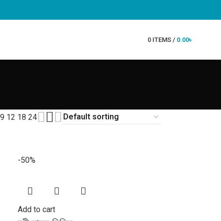
0
ITEMS
/
0.00
৳
9
12
18
24
-50%
Add to cart