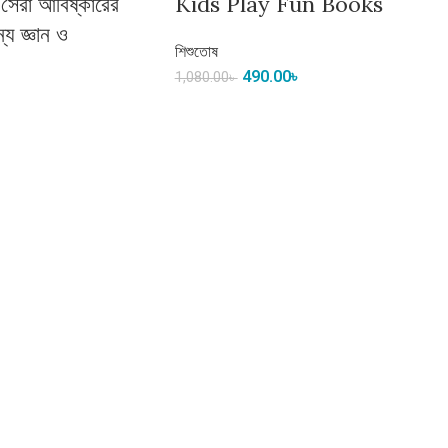
র সেরা আবিষ্কারের
Kids Play Fun Books
্য জ্ঞান ও
শিশুতোষ
490.00
৳
1,080.00
৳
িন্তাভাবনা। জ্ঞানের যাত্রায় আপনার বিশ্বস্ত সঙ্গী হতে আমরা সবসময় প্রস্তুত।